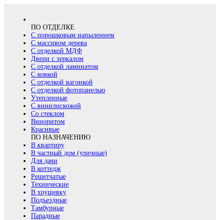
ПО ОТДЕЛКЕ
С порошковым напылением
С массивом дерева
С отделкой МДФ
Двери с зеркалом
С отделкой ламинатом
С ковкой
С отделкой вагонкой
С отделкой фотопанелью
Утепленные
С винилискожей
Со стеклом
Виноритом
Красивые
ПО НАЗНАЧЕНИЮ
В квартиру
В частный дом (уличные)
Для дачи
В коттедж
Решетчатые
Технические
В хрущевку
Подъездные
Тамбурные
Парадные