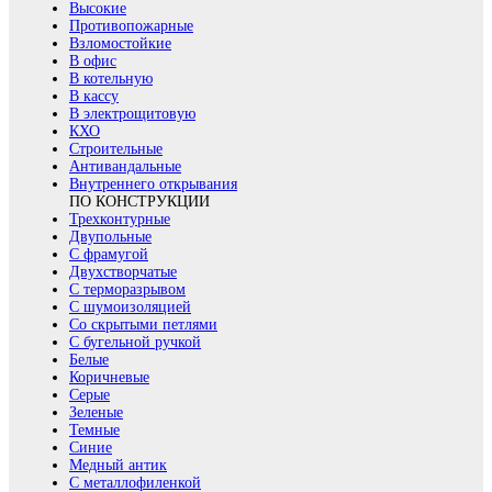
Высокие
Противопожарные
Взломостойкие
В офис
В котельную
В кассу
В электрощитовую
КХО
Строительные
Антивандальные
Внутреннего открывания
ПО КОНСТРУКЦИИ
Трехконтурные
Двупольные
С фрамугой
Двухстворчатые
С терморазрывом
С шумоизоляцией
Со скрытыми петлями
С бугельной ручкой
Белые
Коричневые
Серые
Зеленые
Темные
Синие
Медный антик
С металлофиленкой