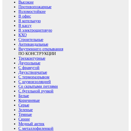
Высокие
Противопожарные
Взломостойкие
В офис
В котельную
В кассу
В электрощитовую
КХО
Строительные
Антивандальные
Внутреннего открывания
ПО КОНСТРУКЦИИ
Трехконтурные
Двупольные
С фрамугой
Двухстворчатые
С терморазрывом
С шумоизоляцией
Со скрытыми петлями
С бугельной ручкой
Белые
Коричневые
Серые
Зеленые
Темные
Синие
Медный антик
С металлофиленкой