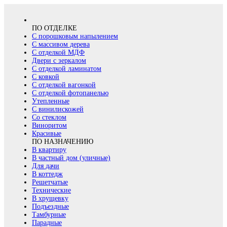
ПО ОТДЕЛКЕ
С порошковым напылением
С массивом дерева
С отделкой МДФ
Двери с зеркалом
С отделкой ламинатом
С ковкой
С отделкой вагонкой
С отделкой фотопанелью
Утепленные
С винилискожей
Со стеклом
Виноритом
Красивые
ПО НАЗНАЧЕНИЮ
В квартиру
В частный дом (уличные)
Для дачи
В коттедж
Решетчатые
Технические
В хрущевку
Подъездные
Тамбурные
Парадные