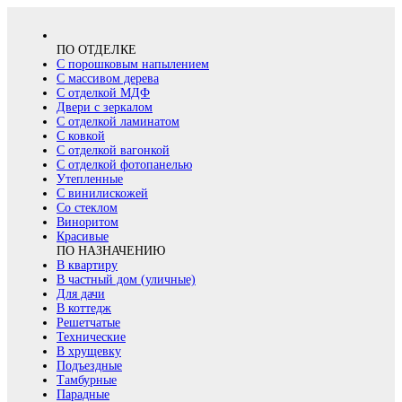
ПО ОТДЕЛКЕ
С порошковым напылением
С массивом дерева
С отделкой МДФ
Двери с зеркалом
С отделкой ламинатом
С ковкой
С отделкой вагонкой
С отделкой фотопанелью
Утепленные
С винилискожей
Со стеклом
Виноритом
Красивые
ПО НАЗНАЧЕНИЮ
В квартиру
В частный дом (уличные)
Для дачи
В коттедж
Решетчатые
Технические
В хрущевку
Подъездные
Тамбурные
Парадные