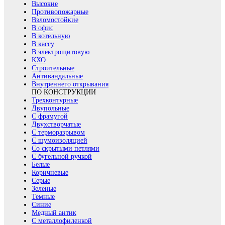
Высокие
Противопожарные
Взломостойкие
В офис
В котельную
В кассу
В электрощитовую
КХО
Строительные
Антивандальные
Внутреннего открывания
ПО КОНСТРУКЦИИ
Трехконтурные
Двупольные
С фрамугой
Двухстворчатые
С терморазрывом
С шумоизоляцией
Со скрытыми петлями
С бугельной ручкой
Белые
Коричневые
Серые
Зеленые
Темные
Синие
Медный антик
С металлофиленкой