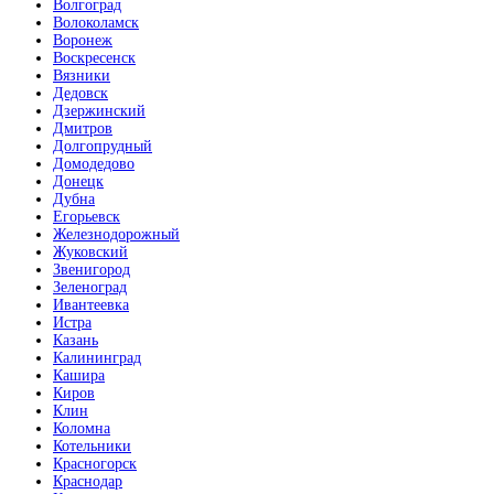
Волгоград
Волоколамск
Воронеж
Воскресенск
Вязники
Дедовск
Дзержинский
Дмитров
Долгопрудный
Домодедово
Донецк
Дубна
Егорьевск
Железнодорожный
Жуковский
Звенигород
Зеленоград
Ивантеевка
Истра
Казань
Калининград
Кашира
Киров
Клин
Коломна
Котельники
Красногорск
Краснодар