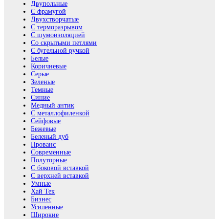
Двупольные
С фрамугой
Двухстворчатые
С терморазрывом
С шумоизоляцией
Со скрытыми петлями
С бугельной ручкой
Белые
Коричневые
Серые
Зеленые
Темные
Синие
Медный антик
С металлофиленкой
Сейфовые
Бежевые
Беленый дуб
Прованс
Современные
Полуторные
С боковой вставкой
С верхней вставкой
Умные
Хай Тек
Бизнес
Усиленные
Широкие