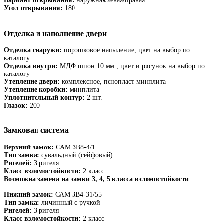
Вариант открывания:
наружная/левая/правая
Угол открывания:
180
Отделка и наполнение двери
Отделка снаружи:
порошковое напыление, цвет на выбор по
каталогу
Отделка внутри:
МДФ шпон 10 мм., цвет и рисунок на выбор по
каталогу
Утепление двери:
комплексное, пенопласт минплита
Утепление коробки:
минплита
Уплотнительный контур:
2 шт.
Глазок:
200
Замковая система
Верхний замок:
САМ ЗВ8-4/1
Тип замка:
сувальдный (сейфовый)
Ригелей:
3 ригеля
Класс взломостойкости:
2 класс
Возможна замена на замки 3, 4, 5 класса взломостойкости
Нижний замок:
САМ ЗВ4-31/55
Тип замка:
личинный с ручкой
Ригелей:
3 ригеля
Класс взломостойкости:
2 класс