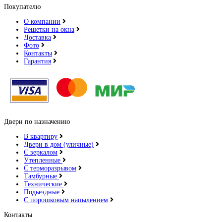
Покупателю
О компании
Решетки на окна
Доставка
Фото
Контакты
Гарантия
Двери по назначению
В квартиру
Двери в дом (уличные)
С зеркалом
Утепленные
С терморазрывом
Тамбурные
Технические
Подьездные
С порошковым напылением
Контакты