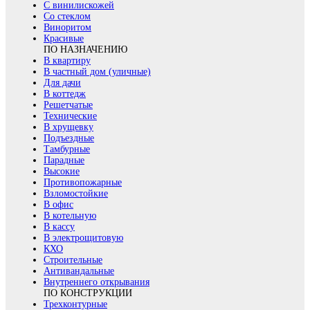
С винилискожей
Со стеклом
Виноритом
Красивые
ПО НАЗНАЧЕНИЮ
В квартиру
В частный дом (уличные)
Для дачи
В коттедж
Решетчатые
Технические
В хрущевку
Подъездные
Тамбурные
Парадные
Высокие
Противопожарные
Взломостойкие
В офис
В котельную
В кассу
В электрощитовую
КХО
Строительные
Антивандальные
Внутреннего открывания
ПО КОНСТРУКЦИИ
Трехконтурные