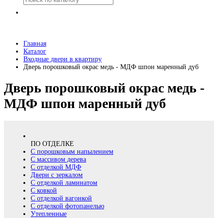
Главная
Каталог
Входные двери в квартиру
Дверь порошковый окрас медь - МДФ шпон маренный дуб
Дверь порошковый окрас медь -
МДФ шпон маренный дуб
ПО ОТДЕЛКЕ
С порошковым напылением
С массивом дерева
С отделкой МДФ
Двери с зеркалом
С отделкой ламинатом
С ковкой
С отделкой вагонкой
С отделкой фотопанелью
Утепленные