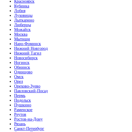
Красноярск
Кубинка
Лобня
Луховицы
Лыткарино
Люберцы
Можайск
Москва
Мытищи
Наро-Фоминск
Нижний Новгород
Нижний Тагил
Новосибирск
Ногинск
Обнинск
Одинцово
Омск
Орел
Орехово-Зуево
Павловский-Посад
Пермь
Подольск
Пушкино
Раменское
Реутов
Ростов-на-Дону
Рязань
Санкт-Петербург